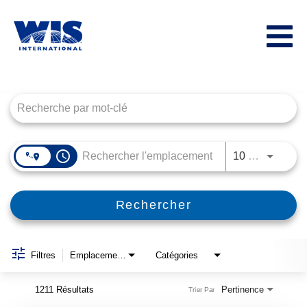
Toggl
navig
Job Search Page
WISINTL
PRODUCT CONNECTIONS
DEALER SOLUTIONS, INC
access_time
10 KM
FRANÇAIS
Rechercher
Filtres
Emplacements
Catégories
1211 Résultats
Pertinence
Trier Par